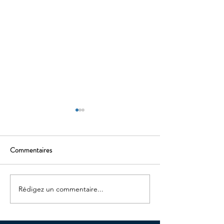
Commentaires
Cluedo de Paname
Voyage au bout de 
Rédigez un commentaire...