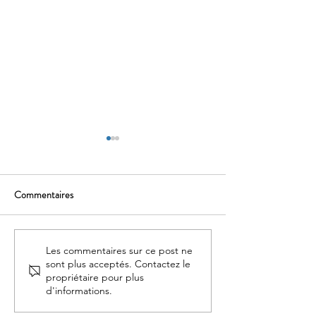
Commentaires
Mortel Festin
Voyage au bout de l'enquête
Les commentaires sur ce post ne
sont plus acceptés. Contactez le
propriétaire pour plus
d'informations.