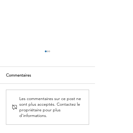
Commentaires
Cluedo de Paname
Voyage au bout de 
Les commentaires sur ce post ne
sont plus acceptés. Contactez le
propriétaire pour plus
d'informations.