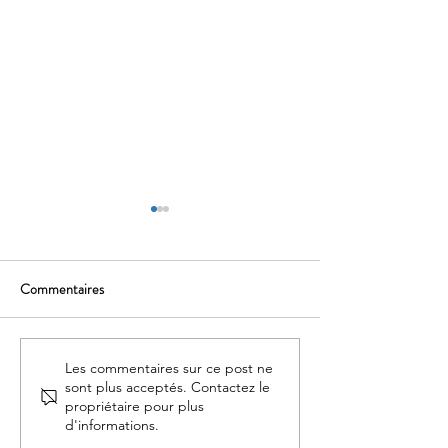
Commentaires
Cluedo de Paname
Voyage au bout de 
Les commentaires sur ce post ne
sont plus acceptés. Contactez le
propriétaire pour plus
d'informations.