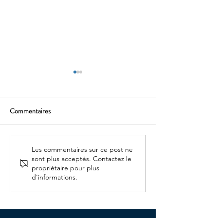
Commentaires
Cluedo de Paname
Voyage au bout de 
Les commentaires sur ce post ne
sont plus acceptés. Contactez le
propriétaire pour plus
d'informations.