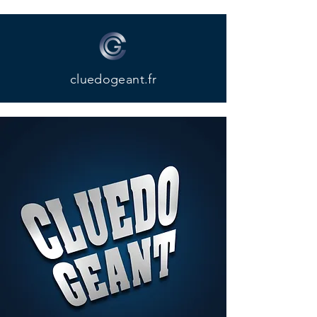
cluedogeant.fr