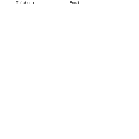
Téléphone
Email
Nom
E-mail
N° de téléphone
Message
Envoyer