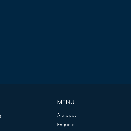
do Géant
MENU
À propos
@outlook.fr
 15 04 39 36
Enquêtes