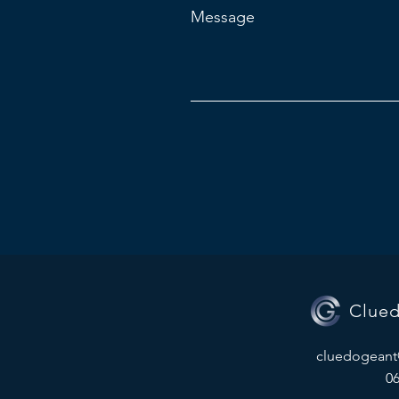
Message
Clue
cluedogeant
06