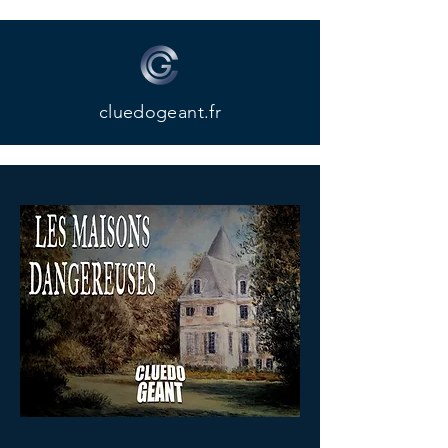
cluedogeant.fr