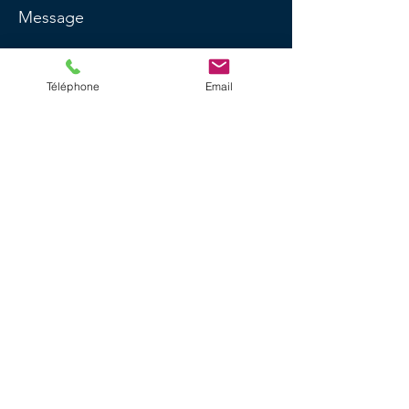
Message
Téléphone
Email
Envoyer
Cluedo Géant
cluedogeant@outlook.fr
06 15 04 39 36